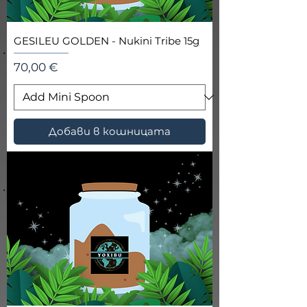
GESILEU GOLDEN - Nukini Tribe 15g
Цена
70,00 €
Добави в кошницата