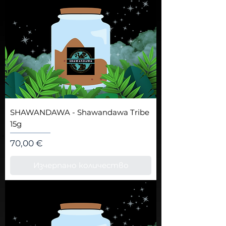
SHAWANDAWA - Shawandawa Tribe
15g
Цена
70,00 €
Изчерпано количество