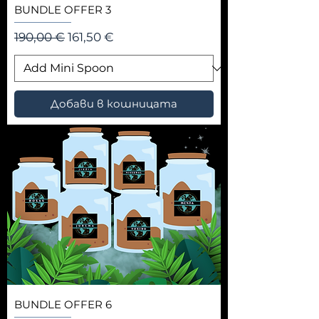
BUNDLE OFFER 3
Редовна цена
Продажна цена
190,00 €
161,50 €
Добави в кошницата
BUNDLE OFFER 6