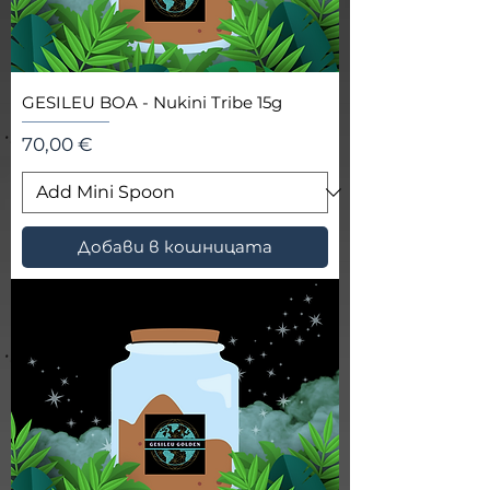
GESILEU BOA - Nukini Tribe 15g
Цена
70,00 €
Добави в кошницата