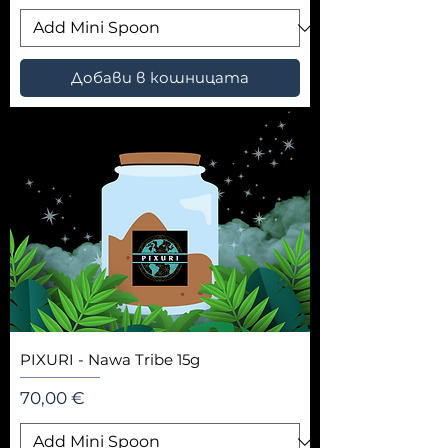
Добави в кошницата
PIXURI - Nawa Tribe 15g
Цена
70,00 €