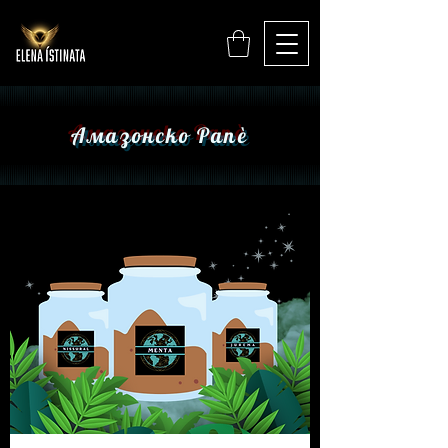
Амазонско Рапѐ