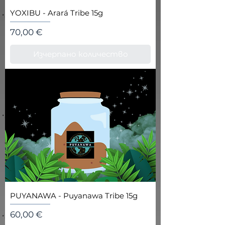
YOXIBU - Arará Tribe 15g
Цена
70,00 €
Изчерпано количество
PUYANAWA - Puyanawa Tribe 15g
Цена
60,00 €