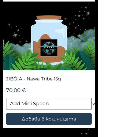
JIBÓIA - Nawa Tribe 15g
Цена
70,00 €
Добави в кошницата