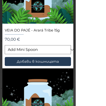
VEIA DO PAJÉ - Arará Tribe 15g
Цена
70,00 €
Добави в кошницата