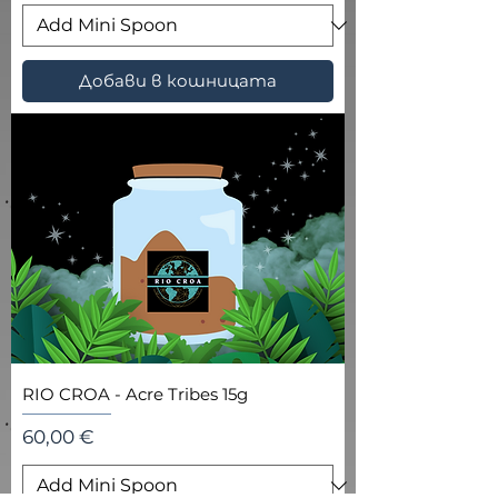
Добави в кошницата
RIO CROA - Acre Tribes 15g
Цена
60,00 €