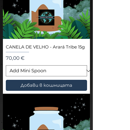
CANELA DE VELHO - Arará Tribe 15g
Цена
70,00 €
Добави в кошницата