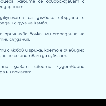
роцеса, жабите се освобождават с
агодарност.
жунглата са дълбоко свързани с
еда и с духа на Камбо.
не причинява болка или страдание на
тни създания.
ти с любов и грижа, което е очевидно
 че не се опитват да избягат.
стно дават своето чудотворно
 да ни помагат.