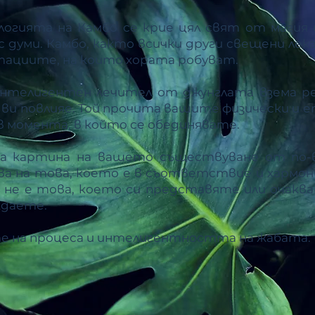
логията на Камбо се крие цял свят от магия 
с думи. Камбо, както всички други свещени лек
тациите, на които хората робуват.
интелигентен лечител от джунглата взема р
 ви повлияе. Той прочита вашите физически и 
с в момента, в който се обединявате.
а картина на вашето съществуване от по-
ва на това, което е в съответствие и хармония
а не е това, което си представяте или очаква
ждаете.
те на процеса и интелигентността на жабата.