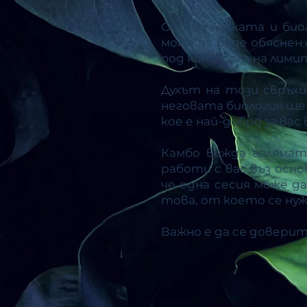
Отвъд науката и био
може да бъде обяснен 
под контрола на лими
Духът на този свръх
неговата биология ще
кое е най-добро за ва
Камбо вижда голямат
работи с вас въз осно
че една сесия може д
това, от което се ну
Важно е да се довери