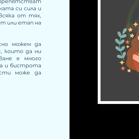
епятстват
ата си сила и
всяка от тях,
т или етап на
сно можем да
, които да ни
ване е много
та и бистрота
ести може да