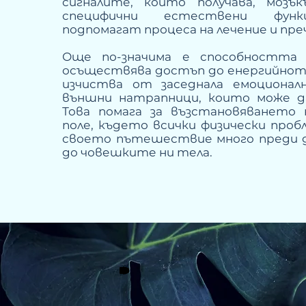
сигналите, които получава, мозъ
специфични естествени функ
подпомагат процеса на лечение и пр
Още по-значима е способността
осъществява достъп до енергийното
изчиства от заседнала емоциона
външни натрапници, които може да
Това помага за възстановяването
поле, където всички
физически проб
своето пътешествие много преди 
до човешките ни тела.