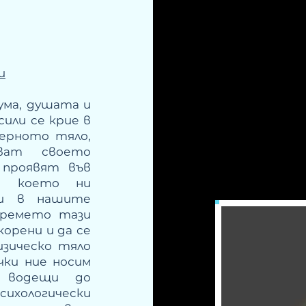
и
 ума, душата и
сили се крие в
ерното тяло,
чват своето
 проявят във
е, което ни
ди в нашите
времето тази
корени и да се
изическо тяло
чки ние носим
, водещи до
хологически