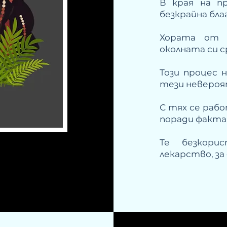
В края на п
безкрайна бл
Хората от д
околната си ср
Този процес 
тези невероя
С тях се рабо
поради факта,
Те безкори
лекарство, за