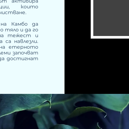
кът активира
ции, които
ечистване.
 на Камбо да
 тяло и да го
лна тежест и
 са навлезли.
 на етерното
леми започват
да достигнат