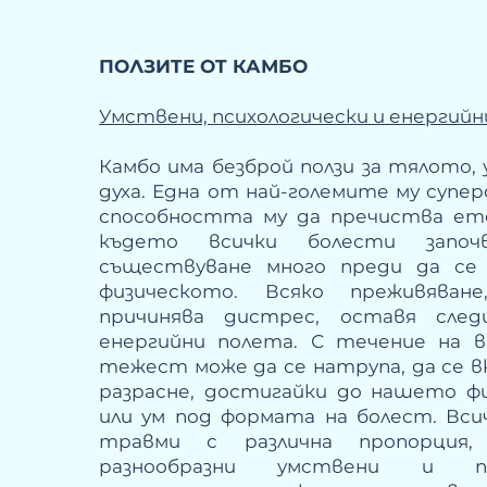
ПОЛЗИTE OT КАМБО
Умствени, психологически и енергийн
Камбо има безброй ползи за тялото,
духа. Една от най-големите му супер
способността му да пречиства ет
където всички болести запо
съществуване много преди да се
физическото. Всяко преживяван
причинява дистрес, оставя сле
енергийни полета. С течение на 
тежест може да се натрупа, да се в
разрасне, достигайки до нашето ф
или ум под формата на болест. Вси
травми с различна пропорция
разнообразни умствени и пси