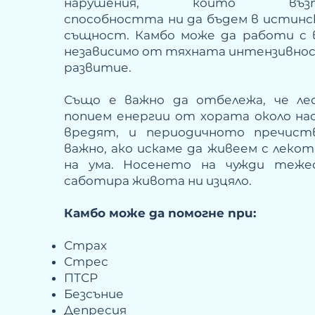
нарушения, които възпр
способността ни да бъдем в истинск
същност. Камбо може да работи с 
независимо от тяхната интензивнос
развитие.
Също е важно да отбележа, че ле
попием енергии от хората около нас
вредят, и периодичното пречист
важно, ако искаме да живеем с леко
на ума. Носенето на чужди теж
саботира живота ни изцяло.
Камбо може да помогне при:
Страх
Стрес
ПТСР
Безсъние
Депресия