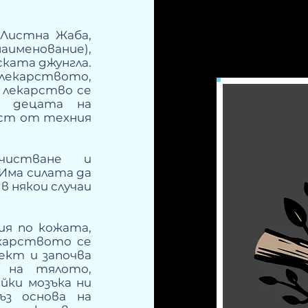
 Листна Жаба,
наименование),
ката джунгла.
лекарството,
 лекарство се
и децата на
аст от техния
очистване и
 Има силата да
в някои случаи
ния по кожата,
карството се
ект и започва
 на тялото,
йки мозъка ни
ъз основа на