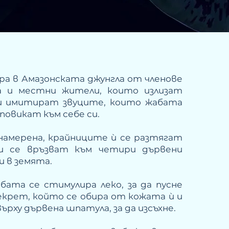
ра в Амазонската джунгла от членове
а и местни жители, които излизат
и имитират звуците, които жабата
я повикат към себе си.
намерена, крайниците ѝ се разтягат
и се връзват към четири дървени
и в земята.
бата се стимулира леко, за да пусне
екрет, който се обира от кожата ѝ и
върху дървена шпатула, за да изсъхне.