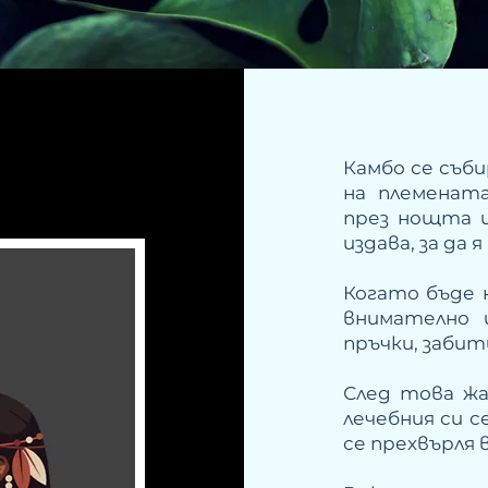
Камбо се съби
на племенат
през нощта 
издава, за да 
Когато бъде 
внимателно 
пръчки, забит
След това жа
лечебния си с
се прехвърля 