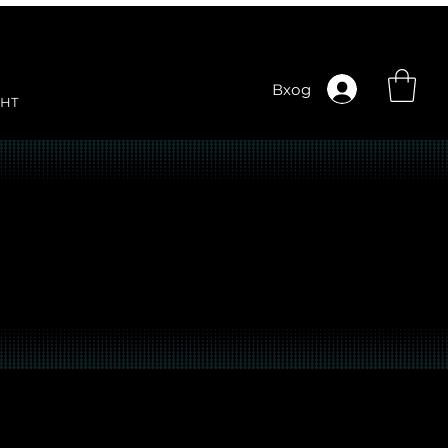
Вход
НТ