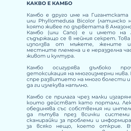
КАКВО Е КАМБО
Камбо е друго име на Гигантската
или Phyllomedusa Bicolor (латинско 
която живее по дърветата в Амазонс
Камбо (или Сапо) е и името на 
съдържащо се в нейния секрет. Това
използва от мъжете, жените 
местните племена и е неразделна ч
живот и култура.
Камбо осигурява дълбоко пр
детоксикация на многоизмерни нива.
спре развитието на много болести и 
да ги излекува напълно.
Камбо се прилага чрез малки изгаря
които действат като портали. Ле
обединява със собствения ни интел
да пътува през всички системи
сканирайки за проблеми и информира
за всяко нещо, което открие.
В