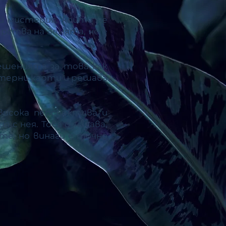
и мистерия, който не
арства на Земята, не е
ешенията за това как
етерни карти и решава
висока перспектива и
 с нея. Това означава,
те, но винаги е точно