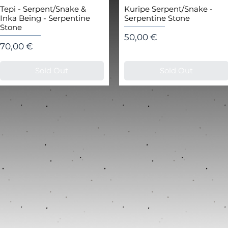
Tepi - Serpent/Snake &
Kuripe Serpent/Snake -
Inka Being - Serpentine
Serpentine Stone
Stone
Цена
50,00 €
Цена
70,00 €
Sold Out
Sold Out