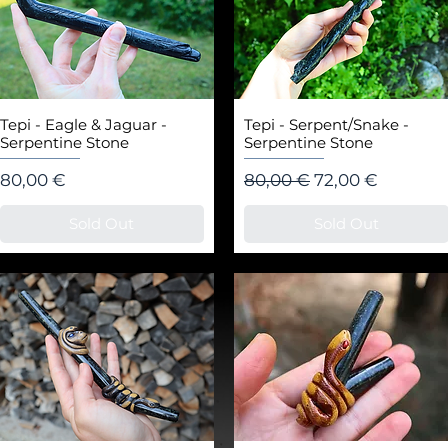
Tepi - Eagle & Jaguar -
Tepi - Serpent/Snake -
Serpentine Stone
Serpentine Stone
Цена
Редовна цена
Продажна цен
80,00 €
80,00 €
72,00 €
Sold Out
Sold Out