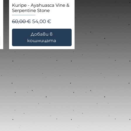
Kuripe - Ayahuasca Vine &
Serpentine Stone
Редовна цена
Продажна цена
60,00 €
54,00 €
Добави в
кошницата