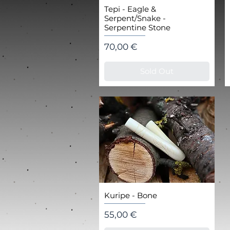
Tepi - Eagle &
Serpent/Snake -
Serpentine Stone
Цена
70,00 €
Sold Out
Kuripe - Bone
Цена
55,00 €